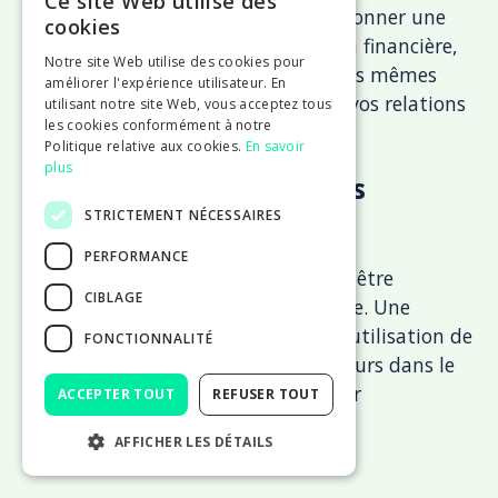
Ce site Web utilise des
Une surévaluation des actifs peut donner une
cookies
image trompeuse de votre situation financière,
Notre site Web utilise des cookies pour
tandis qu'une sous-évaluation de ces mêmes
améliorer l'expérience utilisateur. En
actifs pourrait vous pénaliser dans vos relations
utilisant notre site Web, vous acceptez tous
les cookies conformément à notre
avec les banques.
Politique relative aux cookies.
En savoir
plus
La mauvaise gestion des
STRICTEMENT NÉCESSAIRES
amortissements
PERFORMANCE
Les règles d'amortissement doivent être
CIBLAGE
appliquées avec rigueur et cohérence. Une
mauvaise estimation de la durée d'utilisation de
FONCTIONNALITÉ
vos outils de production ou des erreurs dans le
calcul des dotations peuvent fausser
ACCEPTER TOUT
REFUSER TOUT
significativement votre résultat.
AFFICHER LES DÉTAILS