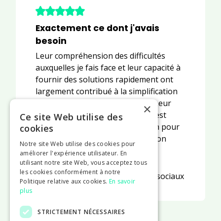
Exactement ce dont j'avais
besoin
Leur compréhension des difficultés
auxquelles je fais face et leur capacité à
fournir des solutions rapidement ont
largement contribué à la simplification
de mes obligations comptables. Leur
×
approche, à l'écoute et réactive, est
Ce site Web utilise des
exactement ce dont j'avais besoin pour
cookies
me concentrer pleinement sur mon
Notre site Web utilise des cookies pour
activité.
améliorer l'expérience utilisateur. En
utilisant notre site Web, vous acceptez tous
Marie-Caroline Curt
les cookies conformément à notre
Communication et réseaux sociaux
Politique relative aux cookies.
En savoir
plus
STRICTEMENT NÉCESSAIRES