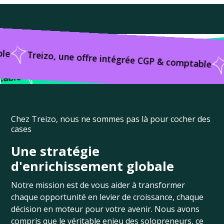
comptable
Tr
Treizo, une offre intégrée CGP & compt
Treizo, une offre intégrée CGP & comptable
Chez Treizo, nous ne sommes pas là pour cocher des
cases
Une stratégie
d'enrichissement globale
Notre mission est de vous aider à transformer
chaque opportunité en levier de croissance, chaque
décision en moteur pour votre avenir. Nous avons
compris que le véritable enjeu des solopreneurs, ce