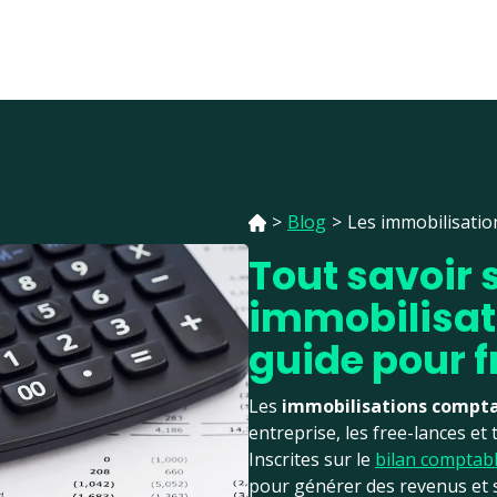
>
Blog
>
Les immobilisation
Tout savoir s
immobilisat
guide pour 
Les
immobilisations compt
entreprise, les free-lances et
Inscrites sur le
bilan comptab
pour générer des revenus et so