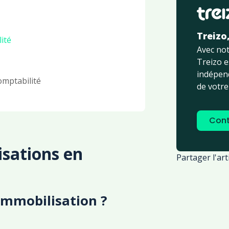
Treizo
ité
Avec not
Treizo 
indépend
omptabilité
de votre
Cont
sations en
Partager l'arti
immobilisation ?
n