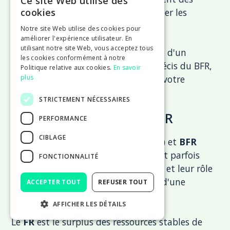
Ce site Web utilise des
prévisions de trésorerie pour anticiper les
cookies
besoins en liquidités.
Notre site Web utilise des cookies pour
améliorer l'expérience utilisateur. En
utilisant notre site Web, vous acceptez tous
Enfin, n'hésitez pas à solliciter l'aide d'un
les cookies conformément à notre
expert-comptable pour un calcul précis du BFR,
Politique relative aux cookies.
En savoir
notamment lors de la rédaction de votre
plus
business plan
.
STRICTEMENT NÉCESSAIRES
Confusion entre FR et BFR
PERFORMANCE
CIBLAGE
Les termes
FR
(Fonds de Roulement) et
BFR
(Besoin en Fonds de Roulement) sont parfois
FONCTIONNALITÉ
confondus, malgré leur signification et leur rôle
distincts dans la gestion financière d'une
ACCEPTER TOUT
REFUSER TOUT
entreprise.
AFFICHER LES DÉTAILS
Le
FR
est le surplus des ressources stables de