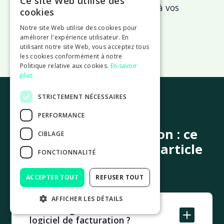
Ce site Web utilise des
tranquillité avec un logiciel adapté à vos
cookies
besoins.
Notre site Web utilise des cookies pour
améliorer l'expérience utilisateur. En
utilisant notre site Web, vous acceptez tous
les cookies conformément à notre
Politique relative aux cookies.
En savoir
plus
STRICTEMENT NÉCESSAIRES
FAQ
PERFORMANCE
Logiciel de facturation : ce
CIBLAGE
qu'il faut retenir de l'article
FONCTIONNALITÉ
ACCEPTER TOUT
REFUSER TOUT
AFFICHER LES DÉTAILS
Est-il obligatoire d'utiliser un
logiciel de facturation ?