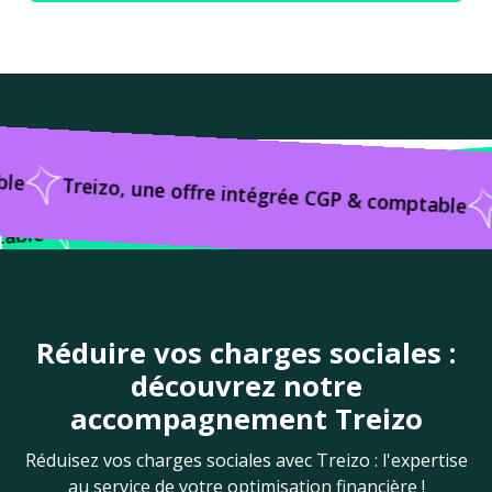
omptable
T
Treizo, une offre intégrée CGP & comptab
Treizo, une offre intégrée CGP & comptable
e
Réduire vos charges sociales :
découvrez notre
accompagnement Treizo
Réduisez vos charges sociales avec Treizo : l'expertise
au service de votre optimisation financière !