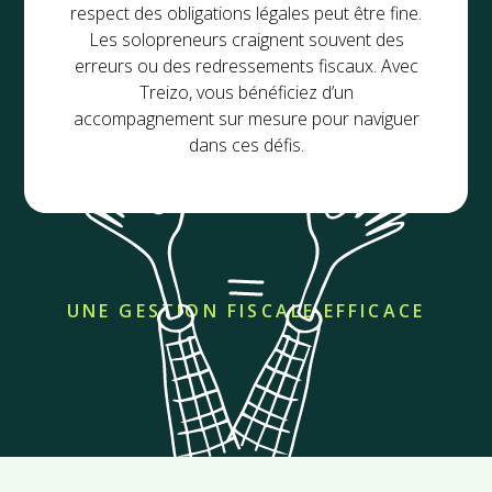
respect des obligations légales peut être fine.
Les solopreneurs craignent souvent des
erreurs ou des redressements fiscaux. Avec
Treizo, vous bénéficiez d’un
accompagnement sur mesure pour naviguer
dans ces défis.
UNE GESTION FISCALE EFFICACE