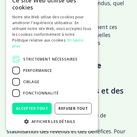
Ce site Web utilise des
garantir la cohérence des services rendus, quel
cookies
que soit le volume de travail.
Notre site Web utilise des cookies pour
améliorer l'expérience utilisateur. En
Il est important de revoir régulièrement ces
utilisant notre site Web, vous acceptez tous
processus pour les adapter aux nouvelles
les cookies conformément à notre
Politique relative aux cookies.
En savoir
réalités de l'entreprise et aux retours
plus
d'expérience accumulés.
STRICTEMENT NÉCESSAIRES
Le stade de maturité de
PERFORMANCE
l'entreprise
CIBLAGE
Stabilisation des revenus et des
FONCTIONNALITÉ
bénéfices
ACCEPTER TOUT
REFUSER TOUT
Lorsque l’entreprise atteint la phase de
AFFICHER LES DÉTAILS
maturité, elle se caractérise par une
stabilisation des revenus et des bénéfices. Pour