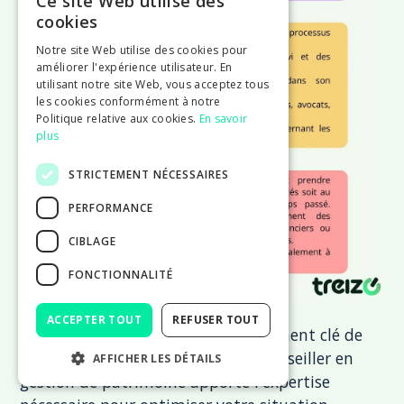
Ce site Web utilise des
cookies
Notre site Web utilise des cookies pour
améliorer l'expérience utilisateur. En
utilisant notre site Web, vous acceptez tous
les cookies conformément à notre
Politique relative aux cookies.
En savoir
plus
STRICTEMENT NÉCESSAIRES
PERFORMANCE
CIBLAGE
FONCTIONNALITÉ
ACCEPTER TOUT
REFUSER TOUT
La gestion patrimoniale est un élément clé de
réussite pour tout freelance. Un conseiller en
AFFICHER LES DÉTAILS
gestion de patrimoine apporte l'expertise